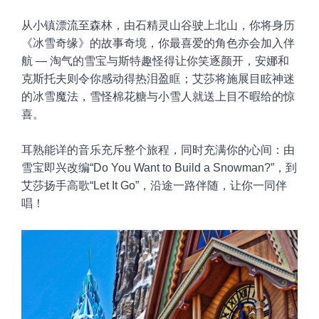
从小镇漂流至森林，由石精灵山谷驶上北山，你将身历
《冰雪奇缘》的故事奇境，你最喜爱的角色亦会加入伴
航 — 淘气的雪宝与斯特趣怪得让你笑逐颜开，安娜和
克斯托夫则令你感动得热泪盈眶；艾莎将施展目眩神迷
的冰雪魔法，雪怪棉花糖与小雪人就送上目不暇给的惊
喜。
耳熟能详的音乐充斥整个旅程，同时充满你的心间：由
雪宝即兴改编“Do You Want to Build a Snowman?”，到
艾莎扬手高歌“Let It Go”，沿途一路伴随，让你一同伴
唱！