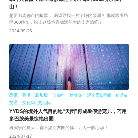
山！
想要逃离都市的喧嚣， 渴望寻找一片宁静的绿洲？ 那就跟着昂
坪360缆车，踏上这场惊喜满满的大屿山之旅吧！
2024-09-26
悉尼 香港 新加坡 自由行 博物馆 观光团&游船 租赁&
交通 文化&历史地标
YYDS的境外人气目的地“天团”再成暑假游宠儿，巧用
多巴胺美景惊艳出圈
再缤纷的夏天，都不如朋友圈的你，让人一眼心动！
2024-07-17