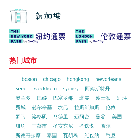
热门城市
boston
chicago
hongkong
neworleans
seoul
stockholm
sydney
阿姆斯特丹
奥兰多
巴黎
巴塞罗那
北美
波士顿
迪拜
费城
赫尔辛基
坎昆
拉斯维加斯
伦敦
罗马
洛杉矶
马德里
迈阿密
曼谷
美国
纽约
三藩市
圣安东尼
圣迭戈
首尔
斯德哥尔摩
泰国
瓦胡岛
维也纳
悉尼