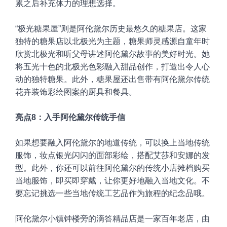
累之后补充体力的理想选择。
“极光糖果屋”则是阿伦黛尔历史最悠久的糖果店。这家
独特的糖果店以北极光为主题，糖果师灵感源自童年时
欣赏北极光和听父母讲述阿伦黛尔故事的美好时光。她
将五光十色的北极光色彩融入甜品创作，打造出令人心
动的独特糖果。此外，糖果屋还出售带有阿伦黛尔传统
花卉装饰彩绘图案的厨具和餐具。
亮点8：入手阿伦黛尔传统手信
如果想要融入阿伦黛尔的地道传统，可以换上当地传统
服饰，妆点银光闪闪的面部彩绘，搭配艾莎和安娜的发
型。此外，你还可以前往阿伦黛尔的传统小店摊档购买
当地服饰，即买即穿戴，让你更好地融入当地文化。不
要忘记挑选一些当地传统工艺品作为旅程的纪念品哦。
阿伦黛尔小镇钟楼旁的滴答精品店是一家百年老店，由