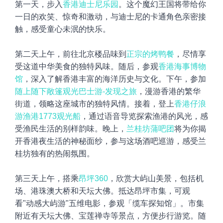
第一天，步入
香港迪士尼乐园
。这个魔幻王国将带给你
一日的欢笑、惊奇和激动，与迪士尼的卡通角色亲密接
触，感受童心未泯的快乐。
第二天上午，前往北京楼品味到
正宗的烤鸭餐
，尽情享
受这道中华美食的独特风味。随后，参观
香港海事博物
馆
，深入了解香港丰富的海洋历史与文化。下午，参加
随上随下敞篷观光巴士游-发现之旅
，漫游香港的繁华
街道，领略这座城市的独特风情。接着，登上
香港仔浪
游渔港1773观光船
，通过语音导览探索渔港的风光，感
受渔民生活的别样韵味。晚上，
兰桂坊蒲吧团
将为你揭
开香港夜生活的神秘面纱，参与这场酒吧巡游，感受兰
桂坊独有的热闹氛围。
第三天上午，搭乘
昂坪360
，欣赏大屿山美景，包括机
场、港珠澳大桥和天坛大佛。抵达昂坪市集，可观
看"动感大屿游"五维电影，参观「缆车探知馆」。市集
附近有天坛大佛、宝莲禅寺等景点，方便步行游览。随