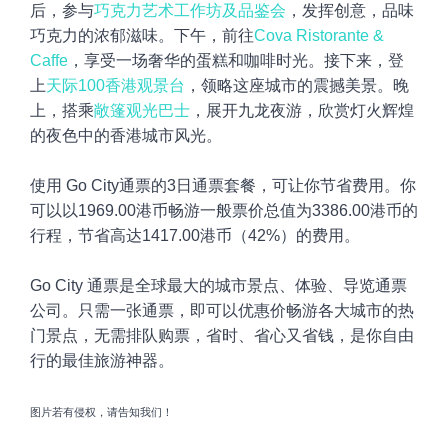
后，参与
巧克力艺术工作坊及品鉴会
，发挥创意，品味
巧克力的浓郁滋味。下午，前往
Cova Ristorante &
Caffe
，享受一场奢华的蛋糕和咖啡时光。接下来，登
上
天际100香港观景台
，领略这座城市的震撼美景。晚
上，搭乘
敞篷观光巴士
，展开九龙夜游，欣赏灯火辉煌
的夜色中的香港城市风光。
使用 Go City通票的3日通票套餐，可让你节省费用。你
可以以1969.00港币畅游一般票价总值为3386.00港币的
行程，节省高达1417.00港币（42%）的费用。
Go City 通票是全球最大的城市景点、体验、导览通票
公司。只需一张通票，即可以优惠价畅游各大城市的热
门景点，无需排队购票，省时、省心又省钱，是你自由
行的最佳旅游神器。
图片若有侵权，请告知我们！