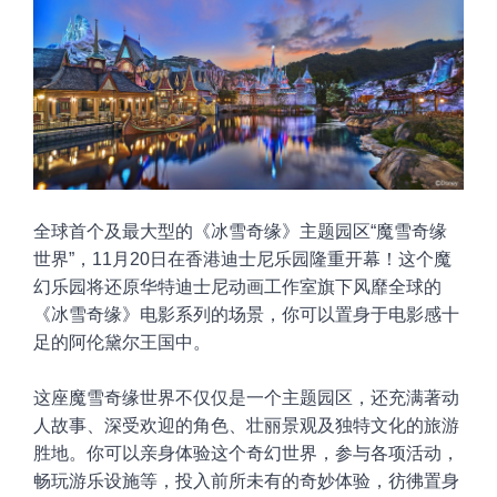
全球首个及最大型的《冰雪奇缘》主题园区“魔雪奇缘
世界”，11月20日在香港迪士尼乐园隆重开幕！这个魔
幻乐园将还原华特迪士尼动画工作室旗下风靡全球的
《冰雪奇缘》电影系列的场景，你可以置身于电影感十
足的阿伦黛尔王国中。
这座魔雪奇缘世界不仅仅是一个主题园区，还充满著动
人故事、深受欢迎的角色、壮丽景观及独特文化的旅游
胜地。你可以亲身体验这个奇幻世界，参与各项活动，
畅玩游乐设施等，投入前所未有的奇妙体验，彷彿置身