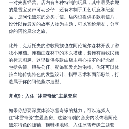
一对夫妻经营。店内有各种特制的玩具，其中最受欢迎
的是雪宝发声可动公仔，还有木制手工艺玩意和纪念
品，是阿伦黛尔的必买手信。店内也提供多款明信片，
设计以你最爱的故事人物为主题，可以寄给亲友，分享
你的阿伦黛尔之旅。
此外，克斯托夫的游牧民族也在阿伦黛尔森林开设了游
牧小摊档。摊档由森林中的木头搭建，装饰有游牧民族
的标志图腾。这里提供多款由店主精心搜罗的纪念品，
包括头箍、膊头公仔、配饰和发光泡泡棒。你还可以体
验当地传统特色的发型设计、指甲艺术和面部彩绘，打
造属于你的阿伦黛尔造型。
亮点9：入住 “冰雪奇缘”主题套房
如果你想要深度体验冰雪奇缘的魅力，可以选择入
住“冰雪奇缘”主题套房。这些特别的套房内装饰着阿伦
黛尔特色的挂轴、拖鞋和地毯。入住冰雪奇缘主题套