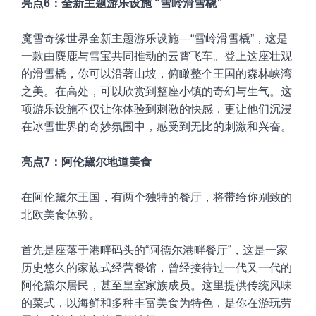
亮点6：全新主题游乐设施 “雪岭滑雪橇”
魔雪奇缘世界全新主题游乐设施—“雪岭滑雪橇”，这是
一款由麋鹿与雪宝共同推动的云霄飞车。登上这座壮观
的滑雪橇，你可以沿著山坡，俯瞰整个王国的森林峡湾
之美。在高处，可以欣赏到整座小镇的奇幻与生气。这
项游乐设施不仅让你体验到刺激的快感，更让他们沉浸
在冰雪世界的奇妙氛围中，感受到无比的刺激和兴奋。
亮点7：阿伦黛尔地道美食
在阿伦黛尔王国，有两个独特的餐厅，将带给你别致的
北欧美食体验。
首先是座落于港畔码头的“阿德尔港畔餐厅”，这是一家
历史悠久的家族式经营餐馆，曾经接待过一代又一代的
阿伦黛尔居民，甚至皇室家族成员。这里提供传统风味
的菜式，以海鲜和多种丰富美食为特色，是你在游玩劳