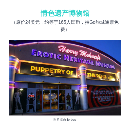
情色遗产博物馆
（原价
24
美元，约等于
165
人民币，持Go旅城通票免
费）
图片取自
forbes