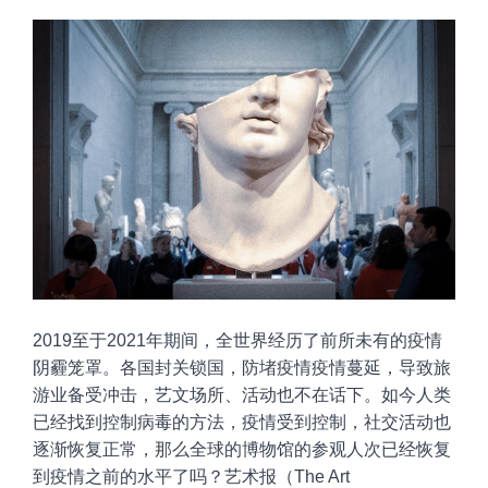
20
19
至于
2
021
年
期间，全世界经历了前所未有的疫情
阴霾笼罩
。
各国
封关锁国，防堵疫情疫情蔓延
，
导致
旅
游业备受冲击
，
艺文
场所、活动也不在话下。如今人类
已经找到控制病毒的方法，疫情受到控制
，
社交
活动也
逐渐恢复正常
，
那么
全球的博物馆的参观人次已经恢复
到疫情之前的水平了吗？艺术报
（T
he Art