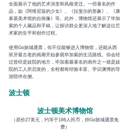
全面展示了他的艺术演变和风格变迁。一些著名的作
品，如《阿维尼翁的少女》、《拉斐尔的形象》、《康
泰基美术馆的自画像》等。此外，博物馆还展示了毕加
索的个人藏品和手稿，让
探访群众更深入地了解这位艺
术家的生平和创作过程。
使用Go旅城通票，你不仅能够进入博物馆，还能
从西
班牙最古老的画廊开始参观毕加索的生活路线。你会经
过曾经是妓院的地方，毕加索最著名的画作之一就是妓
院的工人所启发的，全程都有经验丰富、学识渊博的导
游陪伴在侧。
波士顿
波士顿美术博物馆
（原价
27美元
，约等于
186
人民币，持Go旅城通票免
费）