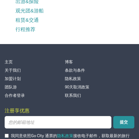
出游&探险
观光团&游船
租赁&交通
行程推荐
Footer
主页
博客
关于我们
条款与条件
加盟计划
隐私政策
团队游
90天取消政策
合作者登录
联系我们
注册享优惠
提交
我同意依照Go City 通票的
隐私政策
接收电子邮件，获取最新的旅行