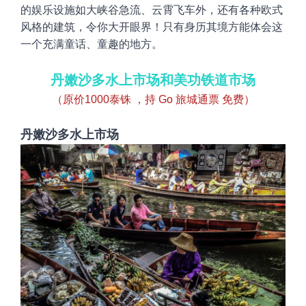
的娱乐设施如大峡谷急流、云霄飞车外，还有各种欧式
风格的建筑，令
你大开眼界！
只有身历其境方能体会这
一个充满童话、童趣的地方
。
丹嫩沙多水上市场和美功铁道市场
（原价1000
泰铢 ，持 Go 旅城通票 免费）
丹嫩
沙多水上市场