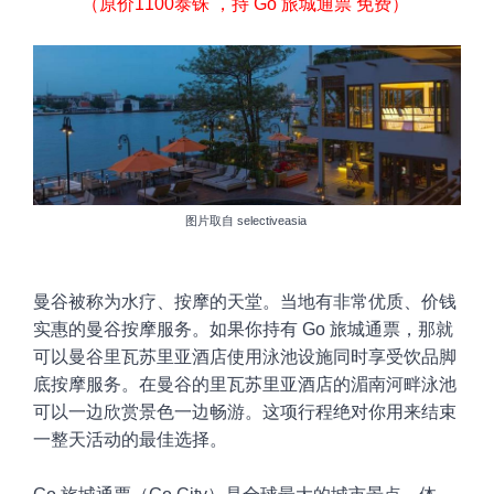
（原价1100
泰铢 ，持 Go 旅城通票 免费）
图片取自
selectiveasia
曼谷
被称为
水疗、按摩的天堂
。当地有非常优质、价钱
实惠的曼谷按摩
服务
。
如果你持有 Go 旅城通票，那就
可以
曼谷里瓦苏里亚酒店使用泳池设施同时享受饮品脚
底按摩服务。
在曼谷的里瓦苏里亚酒店的湄南河畔泳池
可以一边欣赏景色一边畅游。
这
项行程绝对你用来结束
一整天活动的最佳选择。