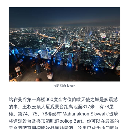
图片取自 istock
站在曼谷第一高楼
360
度全方位俯瞰天使之城是多震撼
的事。王权云顶大厦观景台距离地面
317
米，有
78
层
楼。第
74
、75、78
楼设有“
Mahanakhon
Skywalk
”玻璃
栈道观景台及楼顶酒吧
(Rooftop
Bar)。
你
可以在最高的
天台酒吧享用招牌饮品和鸡尾酒。这里已成为热门网红