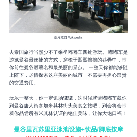
图片取自
Wikipedia
去泰国旅行
当然少不了乘坐
嘟嘟车
四处游玩。
嘟嘟车是
游览曼谷最便捷的方式，穿梭于熙熙攘攘的巷弄中，带
你前往曼谷最著名和最美丽的景点。
一整天你都能够随
上随下，尽情探索这座美丽的城市，不需要再担心昂贵
的交通费用。
玩乐一整天，你一定饥肠辘辘，这时候就请
嘟嘟车载你
到曼谷唐人街参加米其林街头美食之旅吧，到会将会带
着你品尝所有米其林认证的绝佳美味，让你大饱口福！
曼谷里瓦苏里亚泳池设施+饮品/脚底按摩