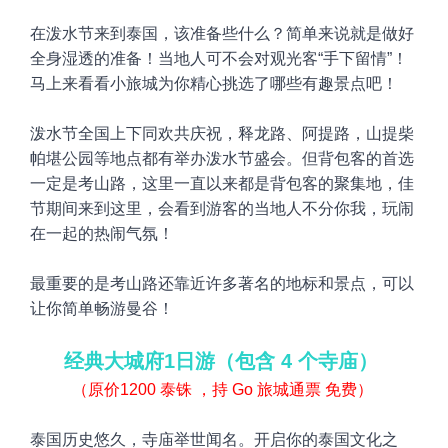
在泼水节来到泰国，该准备些什么？简单来说就是做好
全身湿透的准备！当地人
可不会对观光客“手下留情”
！
马上来看看小旅城为
你精心挑选了哪些有趣景点吧！
泼水节全国上下同欢共庆祝，释龙路、阿提路，山提柴
帕堪公园等地点都有举办泼水节盛会。但背包客的首选
一定是
考山路，
这里一直以来都是背包客的聚集地，佳
节期间来到这里，会看到游客的当地人不分你我，玩闹
在一起的热闹气氛！
最重要的是考山路还靠近许多著名的地标和景点，
可以
让你简单畅游曼谷！
经典大城府1日游（
包含 4 个寺庙）
（原价1200
泰铢 ，持 Go 旅城通票 免费）
泰国历史悠久，寺庙举世闻名。开启
你的泰国文化之