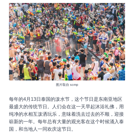
图片取自
scmp
每年的
4
月
13
日
泰国的泼水节
，
这个节日
是东南亚地区
最盛大的传统节日。人们会在这一天早起沐浴礼佛，用
纯净的水相互泼洒玩乐，意味着洗去过去的不顺，迎接
崭新的一年。每年总有大量的观光客在这个时候涌入泰
国，和当地人一同欢庆这节日。