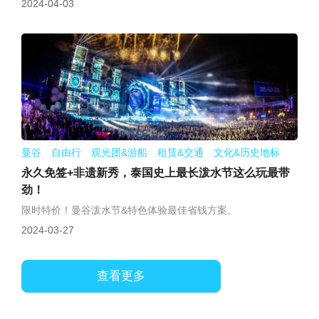
2024-04-03
曼谷 自由行 观光团&游船 租赁&交通 文化&历史地标
永久免签+非遗新秀，泰国史上最长泼水节这么玩最带
劲！
限时特价！曼谷泼水节&特色体验最佳省钱方案。
2024-03-27
查看更多