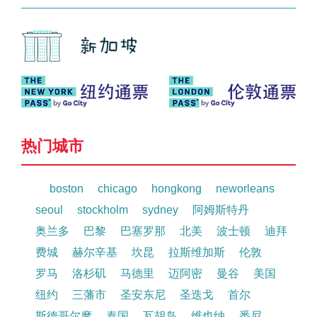
热门城市
boston
chicago
hongkong
neworleans
seoul
stockholm
sydney
阿姆斯特丹
奥兰多
巴黎
巴塞罗那
北美
波士顿
迪拜
费城
赫尔辛基
坎昆
拉斯维加斯
伦敦
罗马
洛杉矶
马德里
迈阿密
曼谷
美国
纽约
三藩市
圣安东尼
圣迭戈
首尔
斯德哥尔摩
泰国
瓦胡岛
维也纳
悉尼