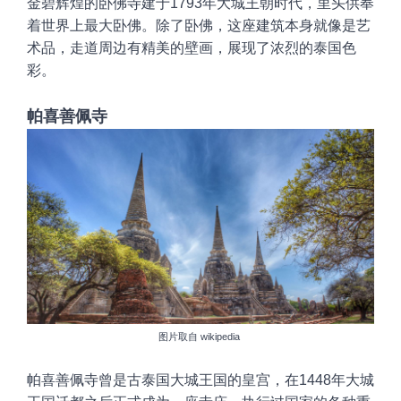
金碧辉煌的
卧佛寺建于
1793
年大城王朝时代
，
里头
供奉
着世界上最大卧佛
。
除了卧佛，这座建筑本身就像是艺
术品，
走道周边有精美的壁画，展现了浓烈的泰国色
彩
。
帕喜善佩寺
图片取自
wikipedia
帕喜善佩寺曾是古泰国大城王国的皇宫，在
1448
年大城