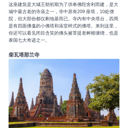
这座建筑
是大城王朝初期为了供奉佛陀舍利而建，是大
城中最古老的寺庙之
一，
寺中原有
209 座塔，10处僧
院，但大部份都仅剩地基而已。寺内有中央塔台，四周
是有四面佛龛的小佛塔和庙堂样式的佛塔。来到这里，
你还可以看见
闭目含
笑的佛头被菩提老树根缠绕，也是
泰国七大奇迹之一。
柴瓦塔那兰寺