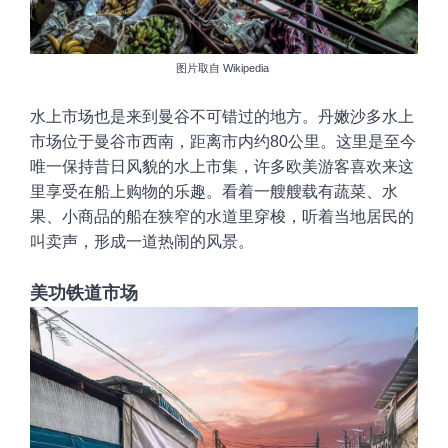
图片取自
Wikipedia
水上市场
也是来到曼谷不可错过的地方。
丹嫩
沙多水上
市场位于曼谷市西南，距离市内约80公里
。
这里是至今
唯一保持昔日风貌的水上市集，
许多欧美游客喜欢来这
里
享受在船上购物的乐趣。看着一艘艘载有蔬菜、水
果、小商品的船在狭窄的水道里穿梭，听着当地居民的
叫卖声，形成一道热闹的风景。
美功铁道市场