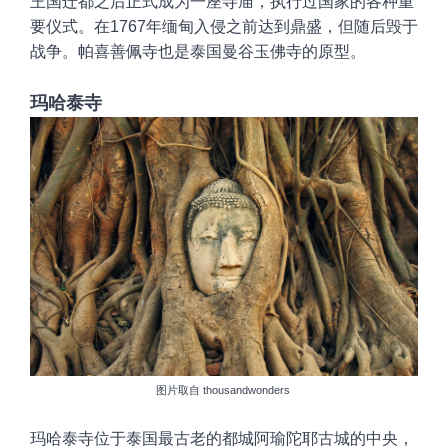
王国迁都之后正式成为一座寺庙，执行过国家的各种重
要仪式。在
1767
年缅甸入侵之前达到鼎盛，但随后毁于
战争。
帕喜善佩寺也是泰国曼谷玉佛寺的原型。
玛哈泰寺
图片取自
thousandwonders
玛哈泰寺
位于泰国最古老的都城阿瑜陀耶古城的中央，