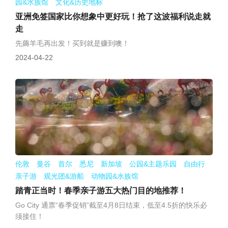
园&水族馆 文化&历史地标
亚洲免签国家比你想象中更好玩！抢了这波福利说走就
走
先薅羊毛再出发！买到就是赚到噢！
2024-04-22
伦敦 曼谷 首尔 悉尼 新加坡 公园&主题乐园 自由行
亲子游 观光团&游船 动物园&水族馆
踏青正当时！春季亲子游五大热门目的地推荐！
Go City 通票“春季促销”截至4月8日结束，低至4.5折的快乐必
须接住！