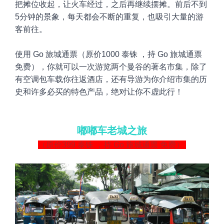
把摊位收起，让火车经过，之后再继续摆摊。前后不到
5
分钟的景象，每天都会不断的重复，也吸引大量的游
客前往。
使用 Go 旅城通票
（原价1000
泰铢 ，持 Go 旅城通票
免费
）
，你就可以一次游览两个曼谷的著名市集，除了
有空调
包车载你往返酒店，还有导游为你介绍市集的历
史和许多必买的特色产品，绝对让你不虚此行！
嘟嘟车老城之旅
（原价399
泰铢 ，持 Go 旅城通票 免费）