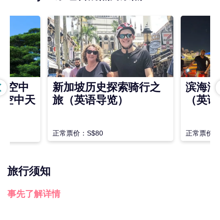
圣淘沙空中
新加坡历史探索骑行之
滨海湾
及空中天
旅（英语导览）
（英语
正常票价：S$80
正常票价：S
旅行须知
事先了解详情