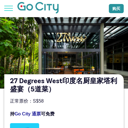
购买
27 Degrees West印度名厨皇家塔利
盛宴（5道菜）
正常票价：S$58
持
Go City 通票
可免费