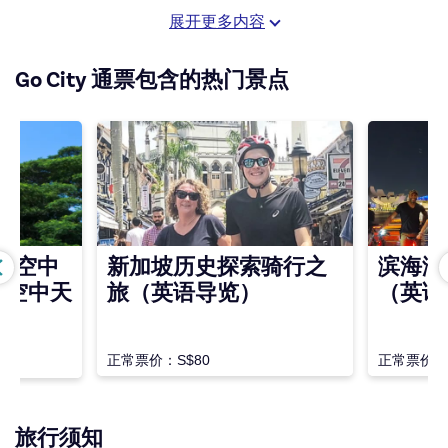
孜然饭（Jeera Rice）和印度烤饼（Naan）享用。最后以
展开更多内容
创新演绎的经典印度甜点为这场美食之旅画上完美句号。这
是一场轻松惬意的用餐体验，让您放慢脚步，细细品味每一
Go City 通票包含的热门景点
道佳肴。
圣淘沙空中
新加坡历史探索骑行之
滨海湾
及空中天
旅（英语导览）
（英语
正常票价：S$80
正常票价：S
旅行须知