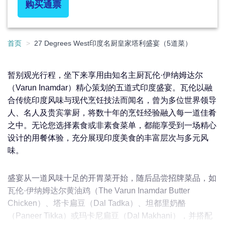
购买通票
首页
27 Degrees West印度名厨皇家塔利盛宴（5道菜）
暂别观光行程，坐下来享用由知名主厨瓦伦·伊纳姆达尔
（Varun Inamdar）精心策划的五道式印度盛宴。瓦伦以融
合传统印度风味与现代烹饪技法而闻名，曾为多位世界领导
人、名人及贵宾掌厨，将数十年的烹饪经验融入每一道佳肴
之中。无论您选择素食或非素食菜单，都能享受到一场精心
设计的用餐体验，充分展现印度美食的丰富层次与多元风
味。
盛宴从一道风味十足的开胃菜开始，随后品尝招牌菜品，如
瓦伦·伊纳姆达尔黄油鸡（The Varun Inamdar Butter
Chicken）、塔卡扁豆（Dal Tadka）、坦都里奶酪
（Paneer Tikka）或玛卡尼扁豆（Dal Makhani），并搭配