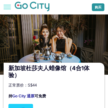
购买
新加坡杜莎夫人蜡像馆（4合1体
验）
正常票价：S$44
持
Go City 通票
可免费