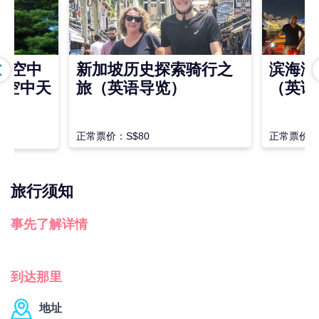
圣淘沙空中
新加坡历史探索骑行之
滨海湾
及空中天
旅（英语导览）
（英语
正常票价：S$80
正常票价：S
旅行须知
事先了解详情
到达那里
地址