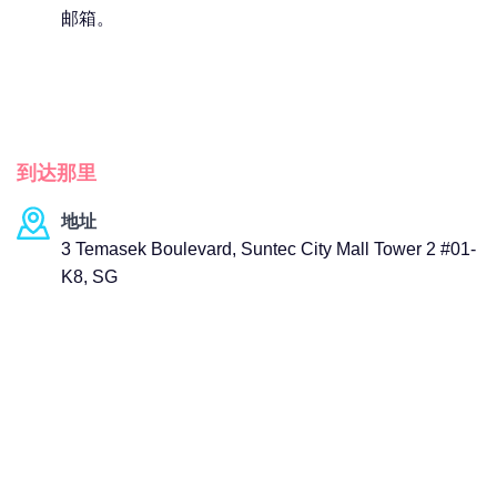
邮箱。
到达那里
地址
3 Temasek Boulevard, Suntec City Mall Tower 2 #01-
K8, SG