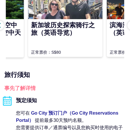
圣淘沙空中
新加坡历史探索骑行之
滨海湾
及空中天
旅（英语导览）
（英语
正常票价：S$80
正常票价：S
旅行须知
事先了解详情
预定须知
您可在
Go City 预订门户（Go City Reservations
Portal）
提前最多30天预约名额。
您需要提供订单／通票编号以及您购买时使用的电子