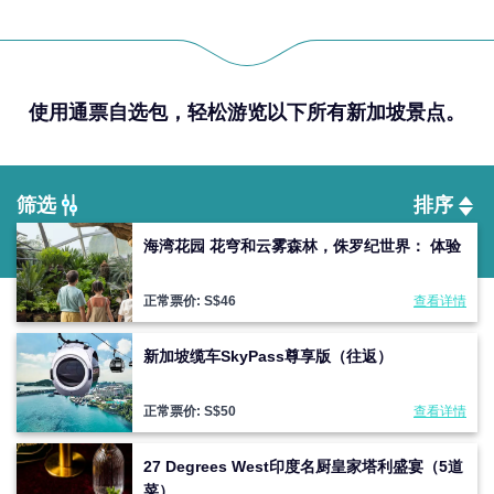
使用通票自选包，轻松游览以下所有新加坡景点。
筛选
排序
海湾花园 花穹和云雾森林，侏罗纪世界： 体验
正常票价: S$
46
查看详情
新加坡缆车SkyPass尊享版（往返）
正常票价: S$
50
查看详情
27 Degrees West印度名厨皇家塔利盛宴（5道
菜）