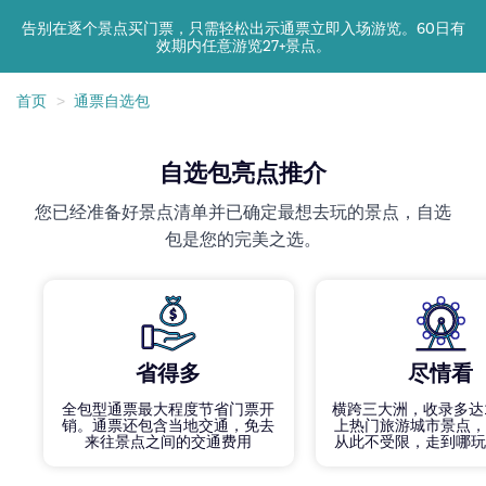
告别在逐个景点买门票，只需轻松出示通票立即入场游览。
60
日有
效期内任意游览
27+
景点。
首页
通票自选包
自选包亮点推介
您已经准备好景点清单并已确定最想去玩的景点，自选
包是您的完美之选。
省得多
尽情看
全包型通票最大程度节省门票开
横跨三大洲，收录多达1
销。通票还包含当地交通，免去
上热门旅游城市景点
来往景点之间的交通费用
从此不受限，走到哪