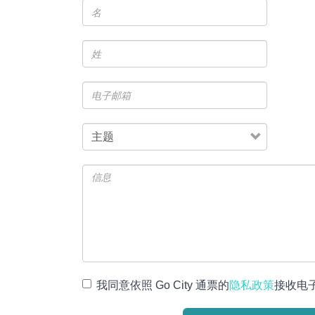
名
姓
电
子
邮
主
箱
题
信
息
我同意依照 Go City 通票的
隐私政策
接收电